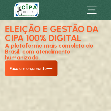
ELEIÇÃO E GESTÃO DA
CIPA 100% DIGITAL
A plataforma mais completa do
Brasil, com atendimento
humanizado.
Faça um orçamento